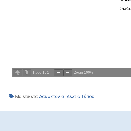
Page
1
/
1
Zoom
100%
Με ετικέτα
Δακοκτονία
,
Δελτίο Τύπου