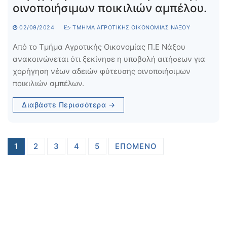
οινοποιήσιμων ποικιλιών αμπέλου.
02/09/2024
ΤΜΉΜΑ ΑΓΡΟΤΙΚΉΣ ΟΙΚΟΝΟΜΊΑΣ ΝΆΞΟΥ
Από το Τμήμα Αγροτικής Οικονομίας Π.Ε Nάξου
ανακοινώνεται ότι ξεκίνησε η υποβολή αιτήσεων για
χορήγηση νέων αδειών φύτευσης οινοποιήσιμων
ποικιλιών αμπέλων.
Διαβάστε Περισσότερα →
Σελιδοποίηση
1
2
3
4
5
ΕΠΌΜΕΝΟ
άρθρων