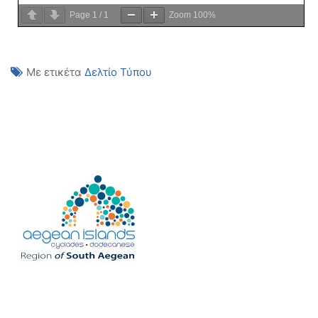
Page
1
/
1
Zoom
100%
Με ετικέτα
Δελτίο Τύπου